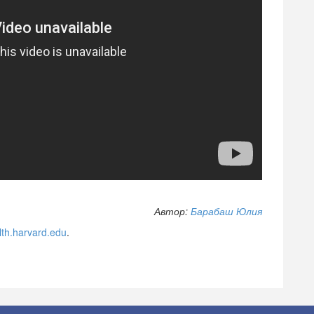
Автор:
Барабаш Юлия
lth.harvard.edu
.