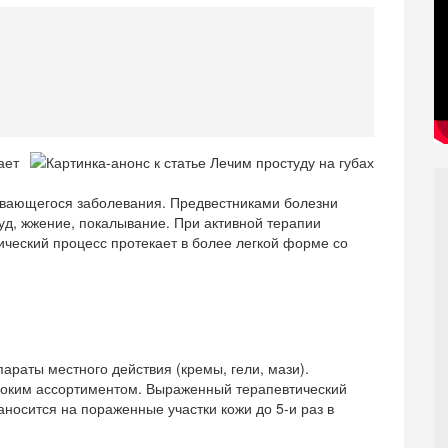
ает
ивающегося заболевания. Предвестниками болезни
уд, жжение, покалывание. При активной терапии
ический процесс протекает в более легкой форме со
параты местного действия (кремы, гели, мази).
роким ассортиментом. Выраженный терапевтический
носится на пораженные участки кожи до 5-и раз в