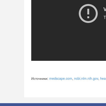
Источники:
medscape.com
,
ncbi.nlm.nih.gov
,
hea