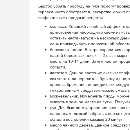
Быстро убрать простуду на губе помогут пров
герпеса часто обостряется, лекарство можно 
эффективные народные рецепты:
мелисса. Хороший лечебный эффект оказ
приготовления необходимо свежие листь
оставить настаиваться на несколько дней
день прикладывать к пораженной области
березовые почки. Быстро справиться с п
настой березовых почек — 2 ст. л. сырья
место на 10-14 дней. Затем настой проц
области.
чистотел. Данное растение оказывает 
сок чистотела перелить в бутылку и пост
процесс брожения, периодически следует
лекарственным средством можно смазыва
можжевельник. Измельчить плоды можжеве
емкость в темное место на сутки. Получ
лук. Для быстрого устранения внешних 
напополам, ложкой собрать с нее сок (м
области воспаления каждые 20 минут.
масло чайного дерева. Данное средство п