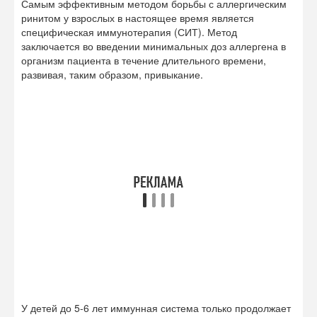
У детей до 5-6 лет иммунная система только продолжает
свое формирование. Кроме того введение аллергенов
обычно происходит подкожно. Именно эти факты
являются препятствием проведения СИТ детям.
Беременность также является противопоказанием для
использования этого метода. Ограничением может быть и
ухудшение состояния пациента, вызванное
дополнительной концентрацией аллергена в воздухе,
когда приходит сезон цветения опасных растений. Еще
одним важным недостатком специфической
иммунотерапии является длительность проведения,
растянутая на 3-5 лет.
Для эффективного лечения аллергического ринита
необходимо соблюдение режима влажности и
температуры в помещении, чтобы не дать возможности