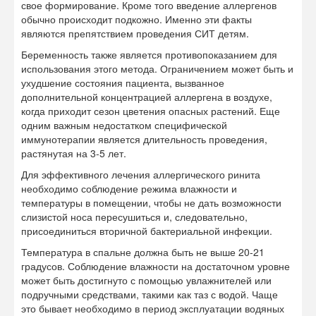
слизистой носа пересушиться и, следовательно,
присоединиться вторичной бактериальной инфекции.
Температура в спальне должна быть не выше 20-21
градусов. Соблюдение влажности на достаточном уровне
может быть достигнуто с помощью увлажнителей или
подручными средствами, такими как таз с водой. Чаще
это бывает необходимо в период эксплуатации водяных
батарей, чрезмерно высушивающих воздух.
Эти
простые
меры особенно важны для лечения аллергического
насморка у ребенка, строение носовых ходов которого
отличается малым диаметром, а значит, менее активным
отхождением слизи. Застой же секрета вызывает
изменение консистенции, образование корок.
Заложенность носа при этом усиливается, а состояние
ухудшается. Поэтому помимо антигистаминного лечения,
приема сосудосуживающих средств, ребенку показаны
процедуры, направленные на сохранение вязкости слизи
на достаточном уровне. Это могут быть промывания носа
физиологическим раствором, средством «Аквамарис» или