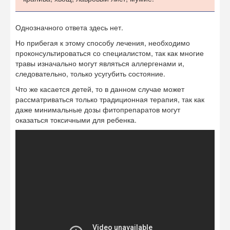
Автор:
Наталья Гаевая
Источники:
medscape.com
,
ncbi.nlm.nih.gov
,
health.harvard.edu
.