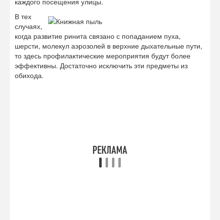
каждого посещения улицы.
В тех
случаях,
когда развитие ринита связано с попаданием пуха,
шерсти, молекул аэрозолей в верхние дыхательные пути,
то здесь профилактические мероприятия будут более
эффективны. Достаточно исключить эти предметы из
обихода.
Это может быть бытовая или книжная пыль, шерсть и пух
домашних животных или попугаев, корм рыб. Часто
приходится отказаться от любимых запахов парфюмов,
каких-то средств бытовой химии, освежителей воздуха,
дезодорантов.
Помимо этого необходимо придерживаться
гипоаллергенной диеты, даже в том случае, если
механизм развития аллергии не связан с пищевыми
продуктами. В случаях с новорожденными детьми
подразумевается более позднее введение прикорма,
применение особых гипоаллергенных смесей. Более
тщательно нужно подходить к выбору фруктов для
приготовления соков.