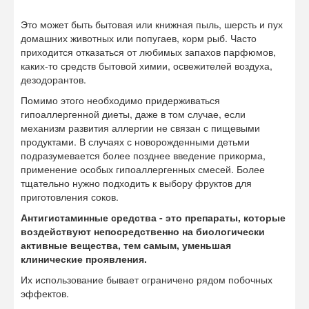
Антигистаминные средства - это препараты, которые
воздействуют непосредственно на биологически
активные вещества, тем самым, уменьшая
клинические проявления.
Их использование бывает ограничено рядом побочных
эффектов.
Длительный прием препаратов этой группы вызывает
развитие привыкания. Кроме того отмечается сонливость,
нарушение внимания, сухость во рту, в связи с чем
применение их в педиатрической практике может быть
ограничено. Для лечения аллергического насморка у
взрослого используют капли в нос аллергодил и гистимет.
В тяжелых случаях, когда беспокоит сильный
аллергический насморк, а проведенное лечение
неэффективно, назначаются гормоносодержащие
лекарственные средства местного действия.
Препаратами выбора являются флутиказон или авамис.