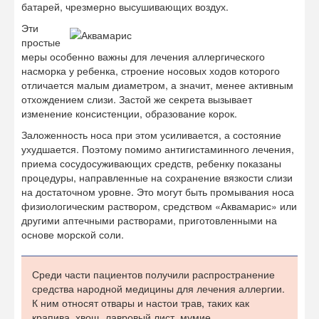
другими аптечными растворами, приготовленными на
основе морской соли.
Среди части пациентов получили распространение
средства народной медицины для лечения аллергии.
К ним относят отвары и настои трав, таких как
крапива, хвощ, лавровый лист, мумие.
Однозначного ответа здесь нет.
Но прибегая к этому способу лечения, необходимо
проконсультироваться со специалистом, так как многие
травы изначально могут являться аллергенами и,
следовательно, только усугубить состояние.
Что же касается детей, то в данном случае может
рассматриваться только традиционная терапия, так как
даже минимальные дозы фитопрепаратов могут
оказаться токсичными для ребенка.