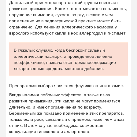
Ввиду наличия побочных эффектов, а также из-за
развития привыкания, эти капли не могут применяться
длительно, и имеют ограничения по возрасту.
Беременным же показано применение этих препаратов,
только если риск, связанный с приемом, ниже, чем отказ
от них. В этом случае необходима совместная
консультация гинеколога и аллерголога.
Заложенность носа при рините связана с развитием отека
слизистых оболочек, причиной которого в данном случае
стал аллерген. Назначение же препаратов, действие
которых направлено на сужение сосудов, а значит,
уменьшение отеков, весьма обосновано.
Действительно, применение сосудосуживающих
назальных капель приводит к быстрому развитию
эффекта. Слизетечение уменьшается, заложенность носа
проходит.