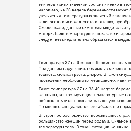
температурных значений состоит именно в этом
например, на 36 неделе беременности может б
увеличения температурных значений изменяетс
зеленоватого или желтоватого оттенка, приобр
Скорее всего, данные симптомы свидетельств
матери. Если температурные показатели стрем
следует незамедлительно обращаться в медиц
Температура 37 на 9 месяце беременности мож
При данном нарушении, помимо увеличения т
тошнота, сильная рвота, диарея. В такой ситу
проведении необходимых медицинских манипул
Также температура 37 на 38-40 неделе береме
женщины, контролирующие температурные пок
ребенка, отмечают незначительное увеличение
По мнению специалистов, это абсолютно норм
Внутреннее беспокойство, переживание, стра
большинство женщин перед родами. Сильное 
температуры тела. В такой ситуации женщине 