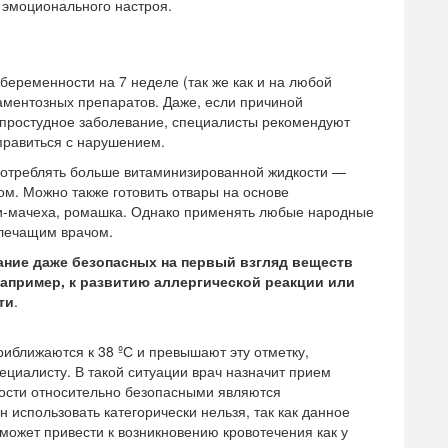
е эмоционального настроя.
беременности на 7 неделе (так же как и на любой
аментозных препаратов. Даже, если причиной
простудное заболевание, специалисты рекомендуют
правиться с нарушением.
потреблять больше витаминизированной жидкости —
ом. Можно также готовить отвары на основе
ь-и-мачеха, ромашка. Однако применять любые народные
 лечащим врачом.
ние даже безопасных на первый взгляд веществ
апример, к развитию аллергической реакции или
ти
.
иближаются к 38 ºС и превышают эту отметку,
циалисту. В такой ситуации врач назначит прием
ости относительно безопасными являются
использовать категорически нельзя, так как данное
может привести к возникновению кровотечения как у