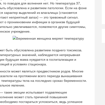
, то поводов для волнения нет. Но температура 37,
ыть обусловлена и развитием патологии. Если на фоне
я характер выделений из влагалища (становятся
етают неприятный запах) — это тревожный сигнал.
уют о проникновении инфекции в организм будущей
ительно увеличиваются, появляются другие симптомы,
инское учреждение.
ет быть обусловлена развитием позднего токсикоза.
емпературных значений, наблюдается непрерывная
ации будущая мама нуждается в госпитализации и
яций в условиях стационара.
нности может являться предвестником родов. Многие
азатели на протяжении всего периода вынашивания
 температуры тела на последних сроках беременности.
альное явление.
х — такие эмоции испытывает подавляющее
волнение может стать причиной повышения
необходимо постараться успокоиться, ведь успешное