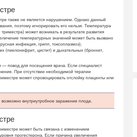
стре
стре также не является нарушением. Однако данный
вания, поэтому игнорировать его нельзя. Температура
 триместра) может возникать в результате развития
величение температурных значений может быть вызвано
русная инфекция, грипп, токсоплазмоз),
 (пиелонефрит, цистит) и дыхательных (бронхит,
и — повод для посещения врача. Если специалист
ечение. При отсутствии необходимой терапии
риместре может спровоцировать отслойку плаценты или
 возможно внутриутробное заражение плода.
стре
риместре может быть связана с изменением
уровня прогестерона. Если причина увеличения