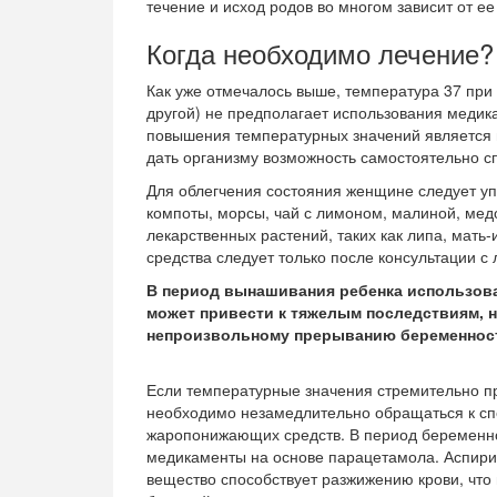
течение и исход родов во многом зависит от е
Когда необходимо лечение?
Как уже отмечалось выше, температура 37 при 
другой) не предполагает использования медик
повышения температурных значений является 
дать организму возможность самостоятельно с
Для облегчения состояния женщине следует у
компоты, морсы, чай с лимоном, малиной, мед
лекарственных растений, таких как липа, мат
средства следует только после консультации с
В период вынашивания ребенка использова
может привести к тяжелым последствиям, н
непроизвольному прерыванию беременнос
Если температурные значения стремительно пр
необходимо незамедлительно обращаться к спе
жаропонижающих средств. В период беременн
медикаменты на основе парацетамола. Аспирин 
вещество способствует разжижению крови, что 