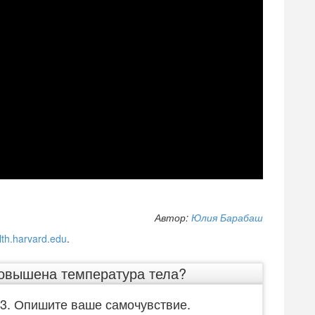
Автор:
Юлия Барабаш
lth.harvard.edu
.
повышена температура тела?
3. Опишите ваше самочувствие.