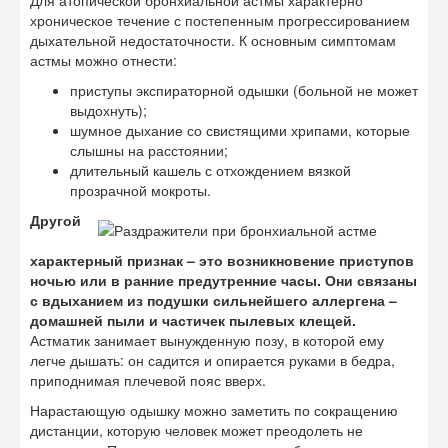
Для атопической бронхиальной астмы характерно
хроническое течение с постепенным прогрессированием
дыхательной недостаточности. К основным симптомам
астмы можно отнести:
приступы экспираторной одышки (больной не может
выдохнуть);
шумное дыхание со свистящими хрипами, которые
слышны на расстоянии;
длительный кашель с отхождением вязкой
прозрачной мокроты.
Другой
характерный признак – это возникновение приступов
ночью или в ранние предутренние часы. Они связаны
с вдыханием из подушки сильнейшего аллергена –
домашней пыли и частичек пылевых клещей.
Астматик занимает вынужденную позу, в которой ему
легче дышать: он садится и опирается руками в бедра,
приподнимая плечевой пояс вверх.
Нарастающую одышку можно заметить по сокращению
дистанции, которую человек может преодолеть не