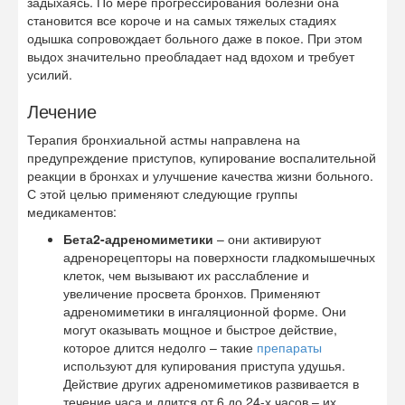
задыхаясь. По мере прогрессирования болезни она
становится все короче и на самых тяжелых стадиях
одышка сопровождает больного даже в покое. При этом
выдох значительно преобладает над вдохом и требует
усилий.
Лечение
Терапия бронхиальной астмы направлена на
предупреждение приступов, купирование воспалительной
реакции в бронхах и улучшение качества жизни больного.
С этой целью применяют следующие группы
медикаментов:
Бета2-адреномиметики
– они активируют
адренорецепторы на поверхности гладкомышечных
клеток, чем вызывают их расслабление и
увеличение просвета бронхов. Применяют
адреномиметики в ингаляционной форме. Они
могут оказывать мощное и быстрое действие,
которое длится недолго – такие
препараты
используют для купирования приступа удушья.
Действие других адреномиметиков развивается в
течение часа и длится от 6 до 24-х часов – их