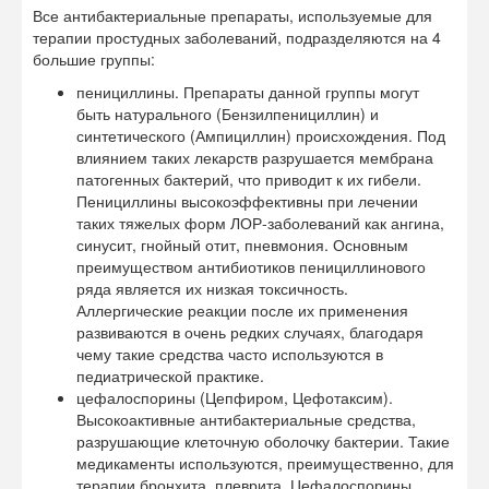
Все антибактериальные препараты, используемые для
терапии простудных заболеваний, подразделяются на 4
большие группы:
пенициллины. Препараты данной группы могут
быть натурального (Бензилпенициллин) и
синтетического (Ампициллин) происхождения. Под
влиянием таких лекарств разрушается мембрана
патогенных бактерий, что приводит к их гибели.
Пенициллины высокоэффективны при лечении
таких тяжелых форм ЛОР-заболеваний как ангина,
синусит, гнойный отит, пневмония. Основным
преимуществом антибиотиков пенициллинового
ряда является их низкая токсичность.
Аллергические реакции после их применения
развиваются в очень редких случаях, благодаря
чему такие средства часто используются в
педиатрической практике.
цефалоспорины (Цепфиром, Цефотаксим).
Высокоактивные антибактериальные средства,
разрушающие клеточную оболочку бактерии. Такие
медикаменты используются, преимущественно, для
терапии бронхита, плеврита. Цефалоспорины