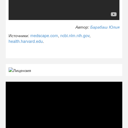
Автор:
Барабаш Юлия
Источники:
medscape.com
,
ncbi.nlm.nih.gov
,
health.harvard.edu
.