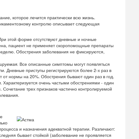
ание, которое лечится практически всю жизнь.
дикаментозному контролю описывает следующая
 При этой форме отсутствуют дневные и ночные
нена, пациент не применяет скоропомощные препараты
 неделю. Обострения заболевания не фиксируются,
ируемая
. Все описанные симптомы могут появляться
ли. Дневные приступы регистрируются более 2-х раз в
 от нормы на 20%. Обострения бывают один раз в год.
я
. Характеризуется очень частыми обострениями - один
. Сочетание трех признаков частично контролируемой
олевания.
ее
лько
роцесса и назначения адекватной терапии. Различают:
ледняя бывает стойкой (заболевание не проявляется