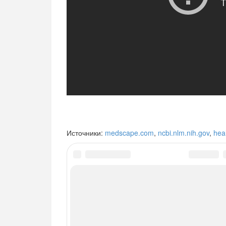
Источники:
medscape.com
,
ncbi.nlm.nih.gov
,
hea
ЧИТА
Одышка
Что делать при одышке и о спос