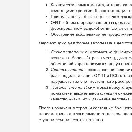
Клиническая симптоматика, которая хар
свистящими хрипами, беспокоит пациента
Приступы ночью бывают реже, чем дважд
ОФВ1 объем форсированного выдоха за п
форсированном выдохе) отличаются от н
Обострения заболевания не продолжител
Персистирующая форма заболевания
делится
Легкая степен
ь: симптоматика фиксируе
возникают более -2х раз в месяц, дыхат
обострений характеризуются нарушением
Средняя степен
ь: возникновение клини
раз в неделю и чаще, ОФВ1 и ПСВ отста
нарушается за счет постоянного расстро
Тяжелая степень
: симптомы присутствую
показатели дыхательной функции снижен
качество жизни, но и движение человека.
После назначения терапии состояние больного
пересматривают в зависимости от назначенног
ступени лечения соответственно.