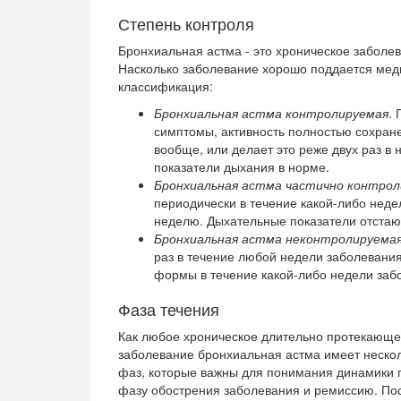
Степень контроля
Бронхиальная астма - это хроническое заболев
Насколько заболевание хорошо поддается ме
классификация:
Бронхиальная астма контролируемая
.
симптомы, активность полностью сохра
вообще, или делает это реже двух раз в
показатели дыхания в норме.
Бронхиальная астма частично контрол
периодически в течение какой-либо неде
неделю. Дыхательные показатели отстают
Бронхиальная астма неконтролируема
раз в течение любой недели заболевания
формы в течение какой-либо недели заб
Фаза течения
Как любое хроническое длительно протекающ
заболевание бронхиальная астма имеет неско
фаз, которые важны для понимания динамики п
фазу обострения заболевания и ремиссию. Пос