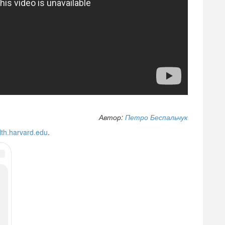
Автор:
Петро Беспальчук
lth.harvard.edu
.
ЙТЕ ДАЛЕЕ
обах ее лечения.