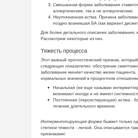
Смешанная
форма заболевания ставится 
аллергические, так и не аллергические.
Неуточненная
астма. Причина заболеван
поздно возникшая БА (как вариант дисме
Для более детального описания заболевания, 
Рассмотрим некоторые из них.
Тяжесть процесса
Этот важный прогностический признак, который
следующих показателях: обострение симптомов 
заболевание меняет качество жизни пациента, 
нормальных значений в процентном отношени
Начальная (ее еще называю интермиттир
возникают иногда и не имеют системност
Постоянная (персистирующая) астма - б
течение длительного времени.
Интермиттирующая форма
бывает только о
степени тяжести - легкой. Она описывается та
признаками: