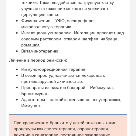
техники. Такое воздействие на грудную клетку
улучшает отхождение мокроты и усиливает
циркуляцию крови.
Физиолечение – УФО, электрофорез,
микроволновую терапию.
Ингаляционную терапию. Ингаляции проводят над
содовым раствором, отваром шалфея, чабреца,
ромашки.
Витаминотерапию.
Лечение в период ремиссии:
Иммунокоррекционная терапия.
В сезон простуд назначаются лекарства с
противовирусной активностью.
Препараты из лизатов бактерий – Рибомунил,
Бронхомунал.
Адаптогены – настойка женьшеня, элеутерококка,
Иммунал.
При хроническом бронхите у детей показаны такие
процедуры как спелеотерапия, аэронотерапия,
лечение в санаториях, постоянное закаливание