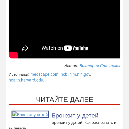
Автор:
Виктория Стокалюк
Источники:
medscape.com
,
ncbi.nlm.nih.gov
,
health.harvard.edu
.
ЧИТАЙТЕ ДАЛЕЕ
Бронхит у детей
Бронхит у детей, как распознать и
вылечить.