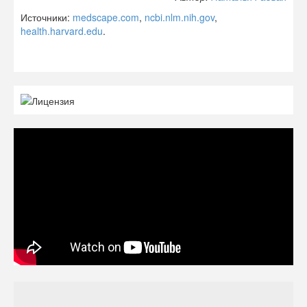
Источники:
medscape.com
,
ncbi.nlm.nih.gov
,
health.harvard.edu
.