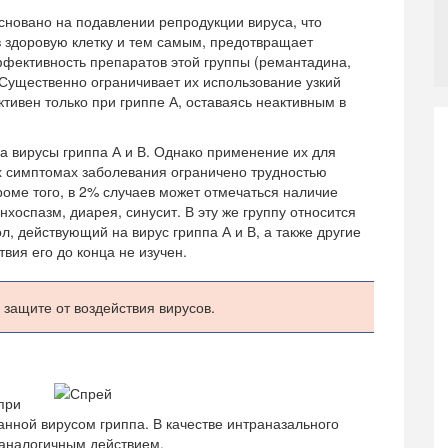
новано на подавлении репродукции вируса, что
 здоровую клетку и тем самым, предотвращает
фективность препаратов этой группы (ремантадина,
Существенно ограничивает их использование узкий
тивен только при гриппе А, оставаясь неактивным в
а вирусы гриппа А и В. Однако применение их для
х симптомах заболевания ограничено трудностью
роме того, в 2% случаев может отмечаться наличие
хоспазм, диарея, синусит. В эту же группу относится
, действующий на вирус гриппа А и В, а также другие
вия его до конца не изучен.
защите от воздействия вирусов.
при
анной вирусом гриппа. В качестве интраназального
аналогичным действием.