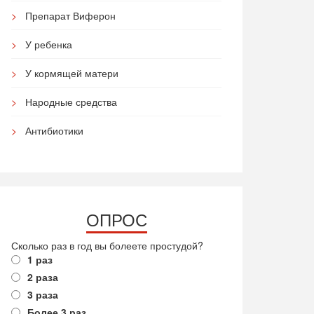
Препарат Виферон
У ребенка
У кормящей матери
Народные средства
Антибиотики
ОПРОС
Сколько раз в год вы болеете простудой?
1 раз
2 раза
3 раза
Более 3 раз