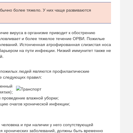
бычно более тяжело. У них чаще развиваются
ичие вируса в организме приводит к обострению
словливает и более тяжелое течение ОРВИ. Пожилые
болеваний. Истонченная атрофированная слизистая носа
барьером на пути инфекции. Низкий иммунитет также не
й.
у пожилых людей являются профилактические
е следующих правил:
венный
ятия);
 проведение влажной уборки;
ацию очагов хронической инфекции;
 человека и при наличии у него сопутствующей
ия хронических заболеваний, должны быть временно