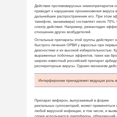
Действие противовирусных химиопрепаратов ос
приводит к нарушению проникновения вируса в
дальнейшее распространение его. При этом эф
тамифлю, занамивира) составляет около 70%. 
спектр действия. Например, ремантадин эффек
отношении других возбудителей.
Остальные препараты этой группы действуют н
быстрого лечения ОРВИ у взрослых при первы
диагностики и их высокой избирательностью. К
выраженных побочных эффектов, таких как брон
широко известный российский препарат арбидол
респираторные вирусы. Однако механизм дейст
Интерферонам принадлежит ведущая роль в 
Препарат виферон, выпускаемый в форме
ректальных суппозиторий, может применяться 
любой вирусной инфекции, в том числе, и вызв
спрея используется гриппферон, обладающий 