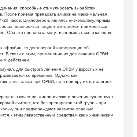
единения, способные стимулировать выработку
в. После приема препарата амиксина максимальная
4-20 часов. Циклоферон, являясь низкомолекулярным
хорошо переносится пациентами, может применяться
но. Оба эти препарата могут использоваться в качестве
как афлубин, то достоверной информации об
ет. В связи с этим, применение их для лечения ОРВИ
ким действием.
омунал, для быстрого лечения ОРВИ у взрослых не
 развивается со временем. Однако как
ивны не только при ОРВИ, но и при других патологиях
редств в качестве этиологического лечения существуют
рачей считает, что без препаратов этой группы при
скольку они предупреждают развитие опасных
ится к этим лекарственным средствам как к химическим
.