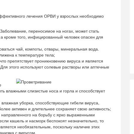
эффективного лечения ОРВИ у взрослых необходимо
Заболевание, переносимое на ногах, может стать
 а кроме того, инфицированный человек опасен для
оваться чай, компоты, отвары, минеральная вода.
лижена к температуре тела;
что препятствует проникновению вируса и является
Для этого используют солевые растворы или аптечные
о
ть влажными слизистые носа и горла и способствует
влажная уборка, способствующие гибели вируса,
более активен и длительнее сохраняет свою активность;
 направленного на борьбу с ярко выраженными
если кашель и насморк беспокоят незначительно, то
вляется необязательным, поскольку наличие этих
анизма с вирусом.