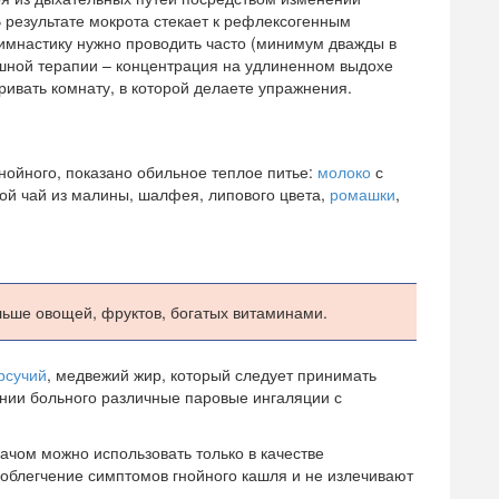
 результате мокрота стекает к рефлексогенным
гимнастику нужно проводить часто (минимум дважды в
ешной терапии – концентрация на удлиненном выдохе
ривать комнату, в которой делаете упражнения.
нойного, показано обильное теплое питье:
молоко
с
ной чай из малины, шалфея, липового цвета,
ромашки
,
льше овощей, фруктов, богатых витаминами.
рсучий
, медвежий жир, который следует принимать
янии больного различные паровые ингаляции с
ачом можно использовать только в качестве
облегчение симптомов гнойного кашля и не излечивают