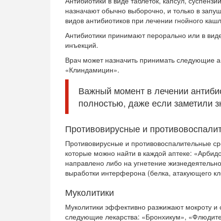
Антибиотики в виде таблеток, капсул, суспензи
назначают обычно выборочно, и только в запу
видов антибиотиков при лечении гнойного кашл
Антибиотики принимают перорально или в вид
инъекций.
Врач может назначить принимать следующие а
«Клиндамицин».
Важный момент в лечении антибио
полностью, даже если заметили 
Противовирусные и противовоспали
Противовирусные и противовоспалительные ср
которые можно найти в каждой аптеке: «Арбид
направлено либо на угнетение жизнедеятельно
выработки интерферона (белка, атакующего кле
Муколитики
Муколитики эффективно разжижают мокроту и 
следующие лекарства: «Бронхикум», «Флюдите