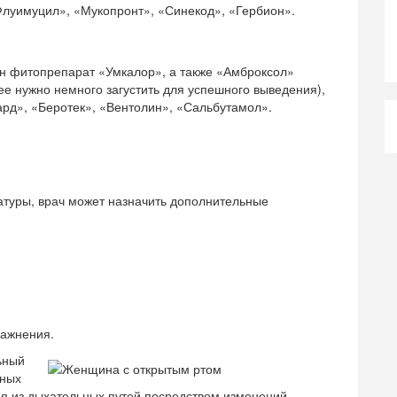
Флуимуцил», «Мукопронт», «Синекод», «Гербион».
н фитопрепарат «Умкалор», а также «Амброксол»
ее нужно немного загустить для успешного выведения),
ард», «Беротек», «Вентолин», «Сальбутамол».
атуры, врач может назначить дополнительные
ражнения.
ьный
нных
оя из дыхательных путей посредством изменений