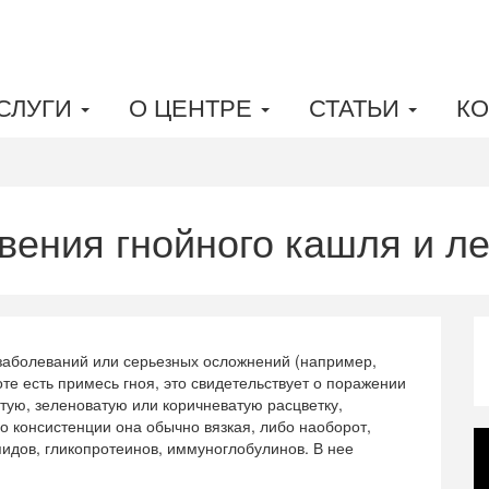
СЛУГИ
О ЦЕНТРЕ
СТАТЬИ
КО
вения гнойного кашля и л
 заболеваний или серьезных осложнений (например,
те есть примесь гноя, это свидетельствует о поражении
тую, зеленоватую или коричневатую расцветку,
о консистенции она обычно вязкая, либо наоборот,
ипидов, гликопротеинов, иммуноглобулинов. В нее