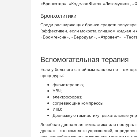
«Бронкатар», «Коделак Фито» «Лизомуцил», «
Бронхолитики
Среди расширяющих бронхи средств популяре
(эффективен, если мокрота слишком жидкая и 
«Бромгексин», «Беродуал», «Атровент», «Теот
Вспомогательная терапия
Если у больного с гнойным кашлем нет темпер
процедуры:
физиотерапию;
УВЧ;
электрофорез;
согревающие компрессы;
ИКВ;
Дренажную гимнастику, дыхательные уп
Лечебная дренажная гимнастика или постурал
дренаж – это комплекс упражнений, определе
поз, способствующих выведению мокроты и гн