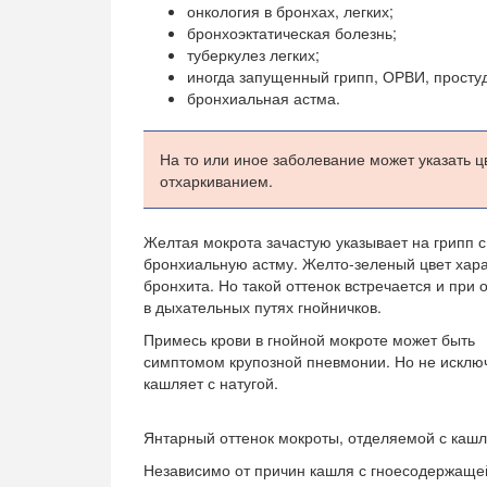
онкология в бронхах, легких;
бронхоэктатическая болезнь;
туберкулез легких;
иногда запущенный грипп, ОРВИ, просту
бронхиальная астма.
На то или иное заболевание может указать 
отхаркиванием.
Желтая мокрота зачастую указывает на грипп 
бронхиальную астму. Желто-зеленый цвет хара
бронхита. Но такой оттенок встречается и при 
в дыхательных путях гнойничков.
Примесь крови в гнойной мокроте может быть
симптомом крупозной пневмонии. Но не исключ
кашляет с натугой.
Янтарный оттенок мокроты, отделяемой с кашл
Независимо от причин кашля с гноесодержащей