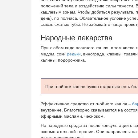
положений тела и воздействию силы тяжести. В
кашлевым зонам. Чтобы добиться результата, 
день), по полчаса. Обязательное условие усп
сквозь сжатые губы. Не забывайте чаще провет
Народные лекарства
При любом виде влажного кашля, в том числе г
медом, соки
редьки
, винограда, клюквы, травя
калины, подорожника.
При гнойном кашле нужно стараться есть бо
Эффективное средство от гнойного кашля –
ба
внутренне. Благотворно сказываются на состо
эфирными маслами, чесноком.
Но народные средства после консультации с вр
вспомогательной терапии. Они направлены на 
от его первопричины.