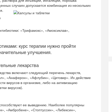
и, раствора для инъекций, ингаляций, порошка
щенных случаях допускается комбинация из нескольких
я.
е
нтибиотики: «Трифамокс», «Амоксиклав»,
тиками: курс терапии нужно пройти
значительные улучшения.
тельные лекарства
едства включают следующий перечень лекарств,
ол», «Анаферон», «Афлубин», «Цитовир». Их действие
сти вирусов в организме, либо на активизацию
тки вирусов).
способствуют ее выведению. Наиболее популярны
к», «Амбробене», «Стоптуссин», «Либексин»,