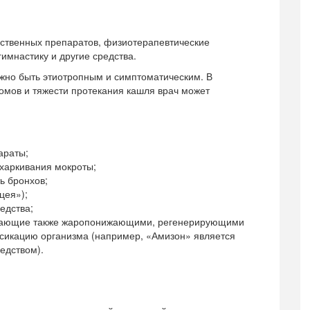
рственных препаратов, физиотерапевтические
имнастику и другие средства.
жно быть этиотропным и симптоматическим. В
омов и тяжести протекания кашля врач может
араты;
тхаркивания мокроты;
ь бронхов;
цея»);
едства;
адающие также жаропонижающими, регенерирующими
сикацию организма (например, «Амизон» является
едством).