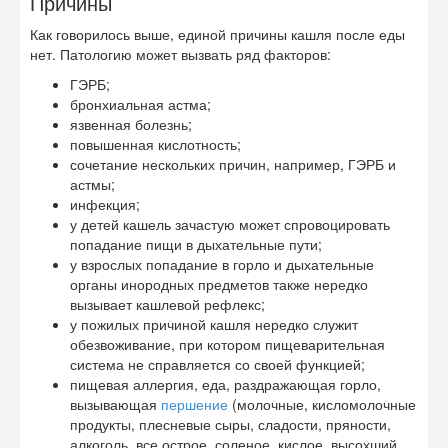
Причины
Как говорилось выше, единой причины кашля после еды
нет. Патологию может вызвать ряд факторов:
ГЭРБ;
бронхиальная астма;
язвенная болезнь;
повышенная кислотность;
сочетание нескольких причин, например, ГЭРБ и
астмы;
инфекция;
у детей кашель зачастую может спровоцировать
попадание пищи в дыхательные пути;
у взрослых попадание в горло и дыхательные
органы инородных предметов также нередко
вызывает кашлевой рефлекс;
у пожилых причиной кашля нередко служит
обезвоживание, при котором пищеварительная
система не справляется со своей функцией;
пищевая аллергия, еда, раздражающая горло,
вызывающая
першение
(молочные, кисломолочные
продукты, плесневые сыры, сладости, пряности,
алкоголь, все острое, соленое, кислое, высохший