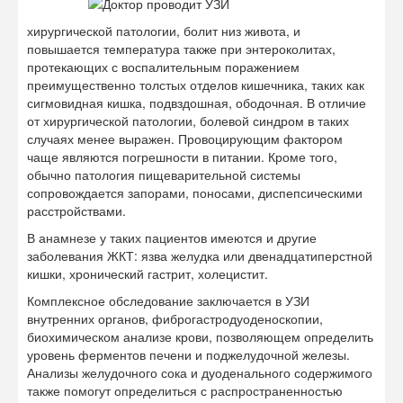
хирургической патологии, болит низ живота, и
повышается температура также при энтероколитах,
протекающих с воспалительным поражением
преимущественно толстых отделов кишечника, таких как
сигмовидная кишка, подвздошная, ободочная. В отличие
от хирургической патологии, болевой синдром в таких
случаях менее выражен. Провоцирующим фактором
чаще являются погрешности в питании. Кроме того,
обычно патология пищеварительной системы
сопровождается запорами, поносами, диспепсическими
расстройствами.
В анамнезе у таких пациентов имеются и другие
заболевания ЖКТ: язва желудка или двенадцатиперстной
кишки, хронический гастрит, холецистит.
Комплексное обследование заключается в УЗИ
внутренних органов, фиброгастродуоденоскопии,
биохимическом анализе крови, позволяющем определить
уровень ферментов печени и поджелудочной железы.
Анализы желудочного сока и дуоденального содержимого
также помогут определиться с распространенностью