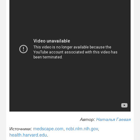
Автор:
Наталья Гаевая
Источники:
medscape.com
,
ncbi.nlm.nih.gov
,
health.harvard.edu
.