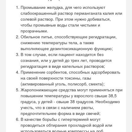
Промывание желудка, для чего используют
слабоокрашенный раствор перманганата калия или
солевой раствор. При этом нужно добиваться,
чтобы промывные воды стали чистыми и
прозрачными.
Обильное питье, способствующее регидратации,
снижению температуры тела, а также
выполняющее дезинтоксикационную функцию;
В том случае, если пациент находится без
сознания, или у детей до трех лет, проводится
регидратация в виде капельных растворов;
Применение сорбентов, способных адсорбировать
на своей поверхности токсины, газы
(активированный уголь, полисорб, смекта);
Жаропонижающие средства могут применяться при
повышении температуры у взрослого свыше 38,5
градуса, у детей - свыше 38 градусов. Необходимо
учесть, что в связи с наличием рвоты,
предпочтительнее форма в виде свечей;
В качестве борьбы с гипертермией могут
проводиться обтирания прохладной водой или
использоваться водные компрессы на лоб.