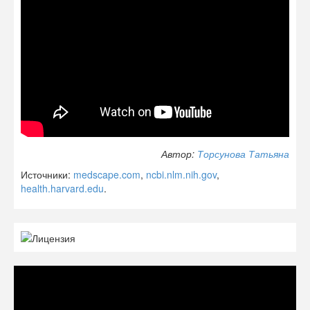
Автор:
Торсунова Татьяна
Источники:
medscape.com
,
ncbi.nlm.nih.gov
,
health.harvard.edu
.