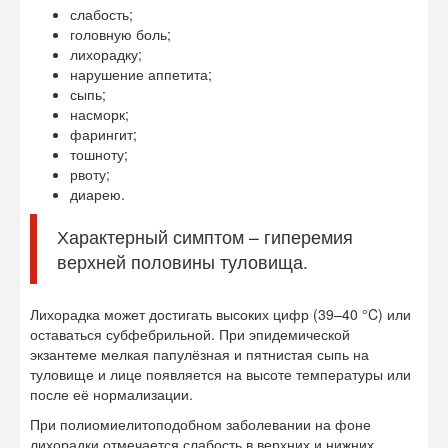
слабость;
головную боль;
лихорадку;
нарушение аппетита;
сыпь;
насморк;
фарингит;
тошноту;
рвоту;
диарею.
Характерный симптом – гиперемия
верхней половины туловища.
Лихорадка может достигать высоких цифр (39–40 °C) или
оставаться субфебрильной. При эпидемической
экзантеме мелкая папулёзная и пятнистая сыпь на
туловище и лице появляется на высоте температуры или
после её нормализации.
При полиомиелитоподобном заболевании на фоне
лихорадки отмечается слабость в верхних и нижних