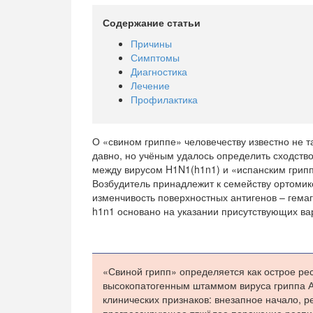
Содержание статьи
Причины
Симптомы
Диагностика
Лечение
Профилактика
О «свином гриппе» человечеству известно не т
давно, но учёным удалось определить сходств
между вирусом H1N1(h1n1) и «испанским грипп
Возбудитель принадлежит к семейству ортомик
изменчивость поверхностных антигенов – гема
h1n1 основано на указании присутствующих ва
«Свиной грипп» определяется как острое р
высокопатогенным штаммом вируса гриппа А
клинических признаков: внезапное начало, р