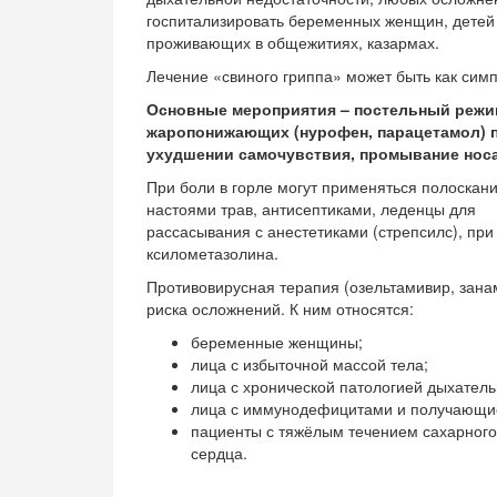
госпитализировать беременных женщин, детей 
проживающих в общежитиях, казармах.
Лечение «свиного гриппа» может быть как симп
Основные мероприятия – постельный режим
жаропонижающих (нурофен, парацетамол) п
ухудшении самочувствия, промывание нос
При боли в горле могут применяться полоскани
настоями трав, антисептиками, леденцы для
рассасывания с анестетиками (стрепсилс), при
ксилометазолина.
Противовирусная терапия (озельтамивир, зана
риска осложнений. К ним относятся:
беременные женщины;
лица с избыточной массой тела;
лица с хронической патологией дыхатель
лица с иммунодефицитами и получающи
пациенты с тяжёлым течением сахарного 
сердца.