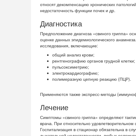
относят декомпенсацию хронических патологий
недостаточность функции почек и др.
Диагностика
Предположение диагноза «свиного гриппа» осн
оценке данных эпидемиологического анамнеза
исследования, включающие:
общий анализ крови;
рентгенографию органов грудной клетки;
пульсоксиметрию;
электрокардиографию;
полимеразную цепную реакцию (ПЦР).
Применяются также экспресс-методы (иммуно
Лечение
Симптомы «свиного гриппа» определяют такти
врача. При относительно удовлетворительном 
Госпитализация в стационар обязательна в сл
дыхательной недостаточности, любых осложнен