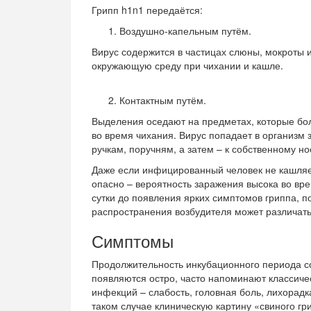
Грипп h1n1 передаётся:
Воздушно-капельным путём.
Вирус содержится в частицах слюны, мокроты и
окружающую среду при чихании и кашле.
Контактным путём.
Выделения оседают на предметах, которые боль
во время чихания. Вирус попадает в организм
ручкам, поручням, а затем – к собственному нос
Даже если инфицированный человек не кашляет
опасно – вероятность заражения высока во вре
сутки до появления ярких симптомов гриппа, п
распространения возбудителя может различатьс
Симптомы
Продолжительность инкубационного периода со
появляются остро, часто напоминают классич
инфекций – слабость, головная боль, лихорадк
таком случае клиническую картину «свиного г