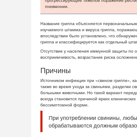
прогрессирующее тяжёлое поражение респир
пневмонии.
Название гриппа объясняется первоначальным
изучаемого штамма и вируса гриппа, поражающ
впоследствии было установлено, что обнаруже
гриппа и классифицируется как отдельный шта
Отсутствие у населения иммунной защиты по 
восприимчивость, возрастание риска осложнен
Причины
Источником инфекции при «свином гриппе», ка
также во время ухода за свиньями, разделки св
больными животными. Но такой вариант переда
всегда становится причиной ярких клинических
бессимптомной форме.
При употреблении свинины, любых
обрабатываются должным образом