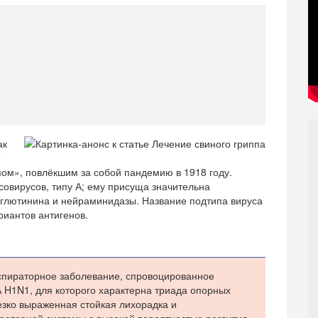
ак
о
ом», повлёкшим за собой пандемию в 1918 году.
совирусов, типу А; ему присуща значительна
гглютинина и нейраминидазы. Название подтипа вируса
риантов антигенов.
еспираторное заболевание, спровоцированное
 H1N1, для которого характерна триада опорных
езко выраженная стойкая лихорадка и