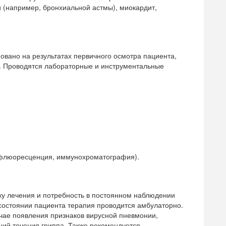
 (например, бронхиальной астмы), миокардит,
овано на результатах первичного осмотра пациента,
. Проводятся лабораторные и инструментальные
флюоресценция, иммунохроматография).
ку лечения и потребность в постоянном наблюдении
состоянии пациента терапия проводится амбулаторно.
учае появления признаков вирусной пневмонии,
ий течения гриппа. Также рекомендуется