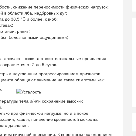
бости, снижение переносимости физических нагрузок;
й в области лба, надбровных дуг;
 до 38,5 °C и более, озноб;
ставах;
отании, ринит;
ийся болезненными ощущениями;
» включают также гастроинтестинальные проявления –
сохраняется от 2 до 5 суток.
стрым неуклонным прогрессированием признаков
циента обращают внимание на такие симптомы как:
,
ературы тела и/или сохранение высоких
й.
ько при физической нагрузке, но и в покое.
дыхания, кашля, появление кровянистой мокроты.
ного давления.
итием вирусной пневмонии. К вероятным осложнениям