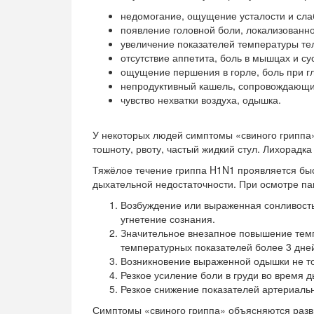
недомогание, ощущение усталости и сла
появление головной боли, локализованно
увеличение показателей температуры тела
отсутствие аппетита, боль в мышцах и су
ощущение першения в горле, боль при гл
непродуктивный кашель, сопровождающ
чувство нехватки воздуха, одышка.
У некоторых людей симптомы «свиного гриппа
тошноту, рвоту, частый жидкий стул. Лихорадка 
Тяжёлое течение гриппа H1N1 проявляется бы
дыхательной недостаточности. При осмотре па
Возбуждение или выраженная сонливость
угнетение сознания.
Значительное внезапное повышение темп
температурных показателей более 3 дне
Возникновение выраженной одышки не тол
Резкое усиление боли в груди во время 
Резкое снижение показателей артериаль
Симптомы «свиного гриппа» объясняются разв