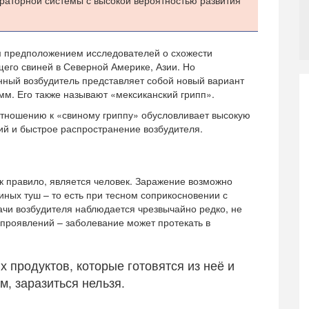
аторной системы с высокой вероятностью развития
 предположением исследователей о схожести
его свиней в Северной Америке, Азии. Но
нный возбудитель представляет собой новый вариант
мм. Его также называют «мексиканский грипп».
отношению к «свиному гриппу» обусловливает высокую
ий и быстрое распространение возбудителя.
к правило, является человек. Заражение возможно
иных туш – то есть при тесном соприкосновении с
чи возбудителя наблюдается чрезвычайно редко, не
 проявлений – заболевание может протекать в
 продуктов, которые готовятся из неё и
, заразиться нельзя.