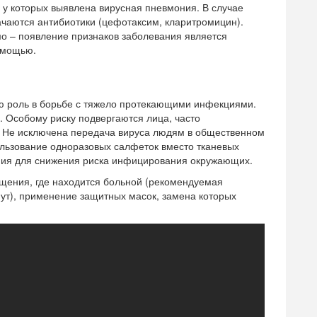
 у которых выявлена вирусная пневмония. В случае
чаются антибиотики (цефотаксим, кларитромицин).
о – появление признаков заболевания является
омощью.
ю роль в борьбе с тяжело протекающими инфекциями.
. Особому риску подвергаются лица, часто
. Не исключена передача вируса людям в общественном
ользование одноразовых салфеток вместо тканевых
ания для снижения риска инфицирования окружающих.
щения, где находится больной (рекомендуемая
нут), применение защитных масок, замена которых