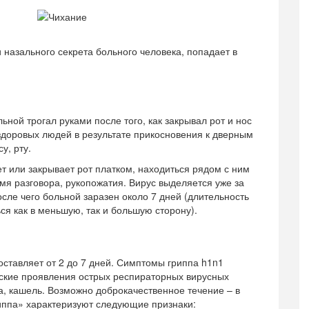
 назального секрета больного человека, попадает в
ной трогал руками после того, как закрывал рот и нос
 здоровых людей в результате прикосновения к дверным
у, рту.
 или закрывает рот платком, находиться рядом с ним
мя разговора, рукопожатия. Вирус выделяется уже за
осле чего больной заразен около 7 дней (длительность
я как в меньшую, так и большую сторону).
ставляет от 2 до 7 дней. Симптомы гриппа h1n1
еские проявления острых респираторных вирусных
а, кашель. Возможно доброкачественное течение – в
риппа» характеризуют следующие признаки: