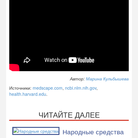
Автор:
Марина Кульбышева
Источники:
medscape.com
,
ncbi.nlm.nih.gov
,
health.harvard.edu
.
ЧИТАЙТЕ ДАЛЕЕ
Народные средства