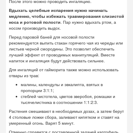
После этого можно проводить ингаляцию.
Вдыхать целебные испарения нужно начинать
медленно, чтобы избежать травмирования слизистой
носа и ротовой полости
. Пар нужно вдыхать ртом, а
носом производить выдох.
Перед паровой баней для носовой полости
рекомендуется выпить стакан горячего чая из череды или
листьев черной смородины. Это позволит обеспечить
лучший эффект от проводимых манипуляций. Вместе
напиток и ингаляция будут действовать сильнее.
Для ингаляций от гайморита также можно использовать
отвары из трав:
малины, календулы и эвкалипта, взятых в
пропорции 3:1:1;
стеблей чистотела, цветов зверобоя, ромашки и
тысячелистника в соотношении 1:1:2:3.
Растения смешивают в необходимых дозах, а затем берут
4 столовые ложки сбора, заливают кипятком и ставят на
умеренный огонь. Варят 5 минут.
Отменно справится с поставленной задачей картофель.