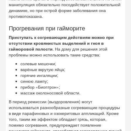
манипуляция обязательно посодействует положительной
динамике, но при острой форме заболевания она
противопоказана.
Прогревания при гайморите
Приступать к согревающим действиям можно при
отсутствии кровянистых выделений и гноя в
гайморовой полости
. На дому для решения этой
проблемы можно использовать такие средства:
солевые мешочки;
варёные вкрутую яйца;
горячие ингаляции;
синюю лампу;
прибор «Биоптрон»;
массаж околоносовой области.
В период ремиссии (выздоровления) могут
использоваться разнообразные согревающие процедуры
в виде парафиновых и озокеритовых аппликаций. Кроме
того, таким же эффектом обладает грязь, которая,
помимо согревания, предупреждает появление
рецидивов гайморита, способствует оздоровлению тканей