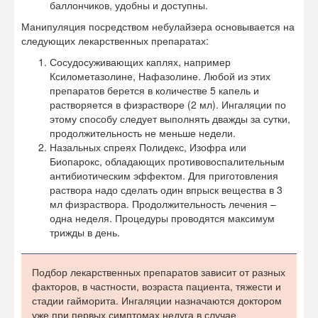
баллончиков, удобны и доступны.
Манипуляция посредством небулайзера основывается на
следующих лекарственных препаратах:
Сосудосуживающих каплях, например
Ксилометазолине, Нафазолине. Любой из этих
препаратов берется в количестве 5 капель и
растворяется в физрастворе (2 мл). Ингаляции по
этому способу следует выполнять дважды за сутки,
продолжительность не меньше недели.
Назальных спреях Полидекс, Изофра или
Биопарокс, обладающих противовоспалительным
антибиотическим эффектом. Для приготовления
раствора надо сделать один впрыск вещества в 3
мл физраствора. Продолжительность лечения –
одна неделя. Процедуры проводятся максимум
трижды в день.
Подбор лекарственных препаратов зависит от разных
факторов, в частности, возраста пациента, тяжести и
стадии гайморита. Ингаляции назначаются доктором
уже при первых симптомах недуга в случае