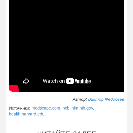
Автор:
Виктор Федосеев
Источники:
medscape.com
,
ncbi.nlm.nih.gov
,
health.harvard.edu
.