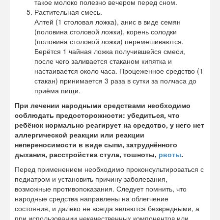
такое молоко полезно вечером перед сном.
Растительная смесь.
Алтей (1 столовая ложка), анис в виде семян
(половина столовой ложки), корень солодки
(половина столовой ложки) перемешиваются.
Берётся 1 чайная ложка получившейся смеси,
после чего заливается стаканом кипятка и
настаивается около часа. Процеженное средство (1
стакан) принимается 3 раза в сутки за полчаса до
приёма пищи.
При лечении народными средствами необходимо
соблюдать предосторожности: убедиться, что
ребёнок нормально реагирует на средство, у него нет
аллергической реакции или реакции
непереносимости в виде сыпи, затруднённого
дыхания, расстройства стула, тошноты,
рвоты
.
Перед применением необходимо проконсультироваться с
педиатром и установить причину заболевания,
возможные противопоказания. Следует помнить, что
народные средства направлены на облегчение
состояния, и далеко не всегда являются безвредными, а
при использовании некачественных компонентов или