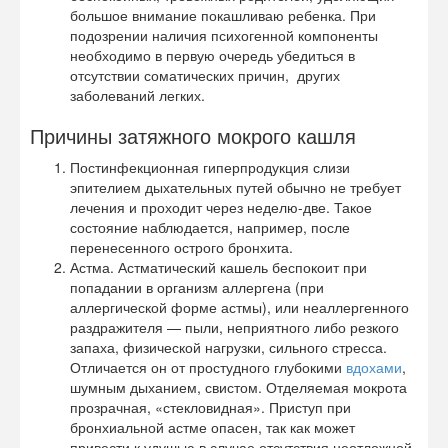
большое внимание покашливаю ребенка. При
подозрении наличия психогенной компоненты
необходимо в первую очередь убедиться в
отсутствии соматических причин, других
заболеваний легких.
Причины затяжного мокрого кашля
Постинфекционная гиперпродукция слизи
эпителием дыхательных путей обычно не требует
лечения и проходит через неделю-две. Такое
состояние наблюдается, например, после
перенесенного острого бронхита.
Астма. Астматический кашель беспокоит при
попадании в организм аллергена (при
аллергической форме астмы), или неаллергенного
раздражителя — пыли, неприятного либо резкого
запаха, физической нагрузки, сильного стресса.
Отличается он от простудного глубокими
вдохами
,
шумным дыханием, свистом. Отделяемая мокрота
прозрачная, «стекловидная». Приступ при
бронхиальной астме опасен, так как может
привести к удушью в случае отсутствия неотложной