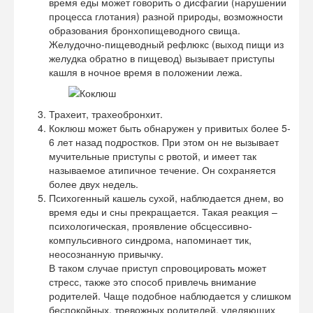
время еды может говорить о дисфагии (нарушении
процесса глотания) разной природы, возможности
образования бронхопищеводного свища.
Желудочно-пищеводный рефлюкс (выход пищи из
желудка обратно в пищевод) вызывает приступы
кашля в ночное время в положении лежа.
Трахеит, трахеобронхит.
Коклюш может быть обнаружен у привитых более 5-
6 лет назад подростков. При этом он не вызывает
мучительные приступы с рвотой, и имеет так
называемое атипичное течение. Он сохраняется
более двух недель.
Психогенный кашель сухой, наблюдается днем, во
время еды и сны прекращается. Такая реакция –
психологическая, проявление обсцессивно-
компульсивного синдрома, напоминает тик,
неосознанную привычку.
В таком случае приступ спровоцировать может
стресс, также это способ привлечь внимание
родителей. Чаще подобное наблюдается у слишком
беспокойных, тревожных родителей, уделяющих