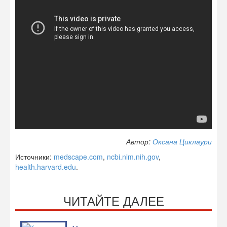
Автор:
Оксана Циклаури
Источники:
medscape.com
,
ncbi.nlm.nih.gov
,
health.harvard.edu
.
ЧИТАЙТЕ ДАЛЕЕ