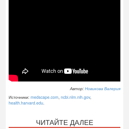
Автор:
Новикова Валерия
Источники:
medscape.com
,
ncbi.nlm.nih.gov
,
health.harvard.edu
.
ЧИТАЙТЕ ДАЛЕЕ