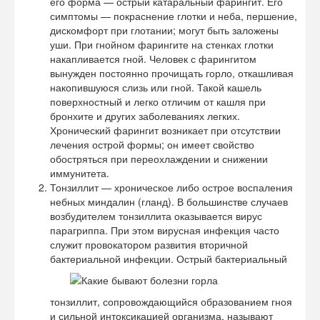
его форма — острый катаральный фарингит. Его
симптомы — покраснение глотки и неба, першение,
дискомфорт при глотании; могут быть заложены
уши. При гнойном фарингите на стенках глотки
накапливается гной. Человек с фарингитом
вынужден постоянно прочищать горло, откашливая
накопившуюся слизь или гной. Такой кашель
поверхностный и легко отличим от кашля при
бронхите и других заболеваниях легких.
Хронический фарингит возникает при отсутствии
лечения острой формы; он имеет свойство
обостряться при переохлаждении и снижении
иммунитета.
Тонзиллит — хроническое либо острое воспаления
небных миндалин (гланд). В большинстве случаев
возбудителем тонзиллита оказывается вирус
парагриппа. При этом вирусная инфекция часто
служит провокатором развития вторичной
бактериальной инфекции. Острый бактериальный
тонзиллит, сопровождающийся образованием гноя
и сильной интоксикацией организма, называют