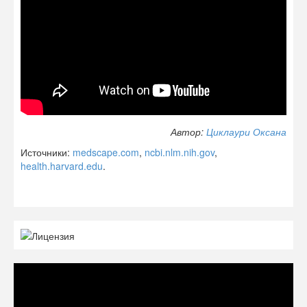
Автор:
Циклаури Оксана
Источники:
medscape.com
,
ncbi.nlm.nih.gov
,
health.harvard.edu
.