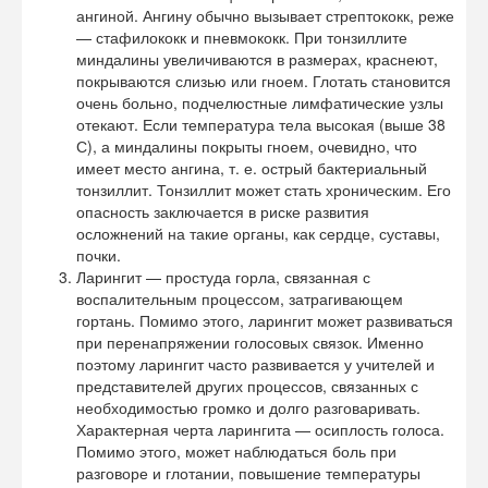
ангиной. Ангину обычно вызывает стрептококк, реже
— стафилококк и пневмококк. При тонзиллите
миндалины увеличиваются в размерах, краснеют,
покрываются слизью или гноем. Глотать становится
очень больно, подчелюстные лимфатические узлы
отекают. Если температура тела высокая (выше 38
С), а миндалины покрыты гноем, очевидно, что
имеет место ангина, т. е. острый бактериальный
тонзиллит. Тонзиллит может стать хроническим. Его
опасность заключается в риске развития
осложнений на такие органы, как сердце, суставы,
почки.
Ларингит — простуда горла, связанная с
воспалительным процессом, затрагивающем
гортань. Помимо этого, ларингит может развиваться
при перенапряжении голосовых связок. Именно
поэтому ларингит часто развивается у учителей и
представителей других процессов, связанных с
необходимостью громко и долго разговаривать.
Характерная черта ларингита — осиплость голоса.
Помимо этого, может наблюдаться боль при
разговоре и глотании, повышение температуры