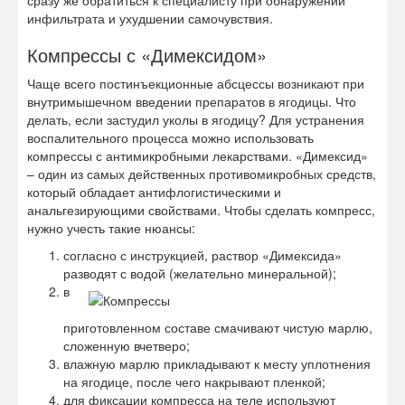
сразу же обратиться к специалисту при обнаружении
инфильтрата и ухудшении самочувствия.
Компрессы с «Димексидом»
Чаще всего постинъекционные абсцессы возникают при
внутримышечном введении препаратов в ягодицы. Что
делать, если застудил уколы в ягодицу? Для устранения
воспалительного процесса можно использовать
компрессы с антимикробными лекарствами. «Димексид»
– один из самых действенных противомикробных средств,
который обладает антифлогистическими и
анальгезирующими свойствами. Чтобы сделать компресс,
нужно учесть такие нюансы:
согласно с инструкцией, раствор «Димексида»
разводят с водой (желательно минеральной);
в
приготовленном составе смачивают чистую марлю,
сложенную вчетверо;
влажную марлю прикладывают к месту уплотнения
на ягодице, после чего накрывают пленкой;
для фиксации компресса на теле используют