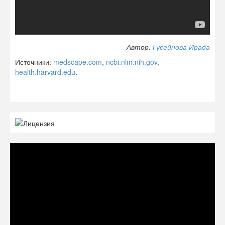
Автор:
Гусейнова Ирада
Источники:
medscape.com
,
ncbi.nlm.nih.gov
,
health.harvard.edu
.