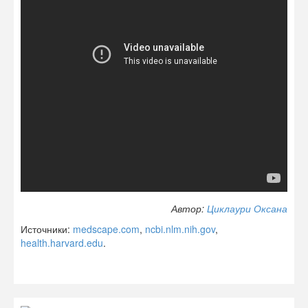
Автор:
Циклаури Оксана
Источники:
medscape.com
,
ncbi.nlm.nih.gov
,
health.harvard.edu
.