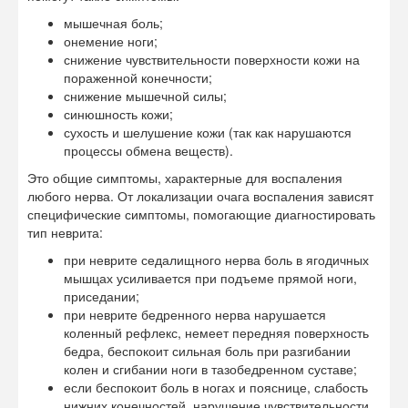
мышечная боль;
онемение ноги;
снижение чувствительности поверхности кожи на
пораженной конечности;
снижение мышечной силы;
синюшность кожи;
сухость и шелушение кожи (так как нарушаются
процессы обмена веществ).
Это общие симптомы, характерные для воспаления
любого нерва. От локализации очага воспаления зависят
специфические симптомы, помогающие диагностировать
тип неврита:
при неврите седалищного нерва боль в ягодичных
мышцах усиливается при подъеме прямой ноги,
приседании;
при неврите бедренного нерва нарушается
коленный рефлекс, немеет передняя поверхность
бедра, беспокоит сильная боль при разгибании
колен и сгибании ноги в тазобедренном суставе;
если беспокоит боль в ногах и пояснице, слабость
нижних конечностей, нарушение чувствительности