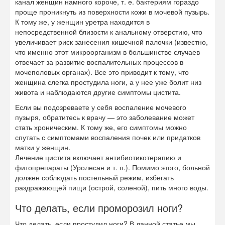
канал женщин намного короче, т. е. бактериям гораздо
проще проникнуть из поверхности кожи в мочевой пузырь.
К тому же, у женщин уретра находится в
непосредственной близости к анальному отверстию, что
увеличивает риск занесения кишечной палочки (известно,
что именно этот микроорганизм в большинстве случаев
отвечает за развитие воспалительных процессов в
мочеполовых органах). Все это приводит к тому, что
женщина слегка простудила ноги, а у нее уже болит низ
живота и наблюдаются другие симптомы цистита.
Если вы подозреваете у себя воспаление мочевого
пузыря, обратитесь к врачу — это заболевание может
стать хроническим. К тому же, его симптомы можно
спутать с симптомами воспаления почек или придатков
матки у женщин.
Лечение цистита включает антибиотикотерапию и
фитопрепараты (Уролесан и т. п.). Помимо этого, больной
должен соблюдать постельный режим, избегать
раздражающей пищи (острой, соленой), пить много воды.
Что делать, если проморозил ноги?
Что делать, если простудил ноги? В данной статье мы