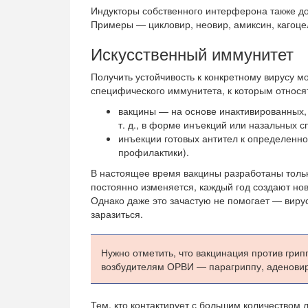
Индукторы собственного интерферона также д
Примеры — цикловир, неовир, амиксин, кагоце
Искусственный иммунитет
Получить устойчивость к конкретному вирусу 
специфического иммунитета, к которым относя
вакцины — на основе инактивированных, 
т. д., в форме инъекций или назальных с
инъекции готовых антител к определенно
профилактики).
В настоящее время вакцины разработаны только 
постоянно изменяется, каждый год создают но
Однако даже это зачастую не помогает — вирус
заразиться.
Нужно отметить, что вакцинация против грип
возбудителям ОРВИ — парагриппу, аденовир
Тем, кто контактирует с большим количеством л