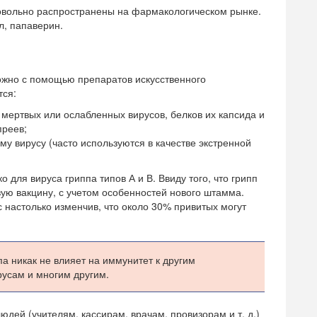
овольно распространены на фармакологическом рынке.
л, папаверин.
можно с помощью препаратов искусственного
тся:
мертвых или ослабленных вирусов, белков их капсида и
преев;
му вирусу (часто используются в качестве экстренной
для вируса гриппа типов А и В. Ввиду того, что грипп
вую вакцину, с учетом особенностей нового штамма.
 настолько изменчив, что около 30% привитых могут
па никак не влияет на иммунитет к другим
усам и многим другим.
юдей (учителям, кассирам, врачам, провизорам и т. д.)