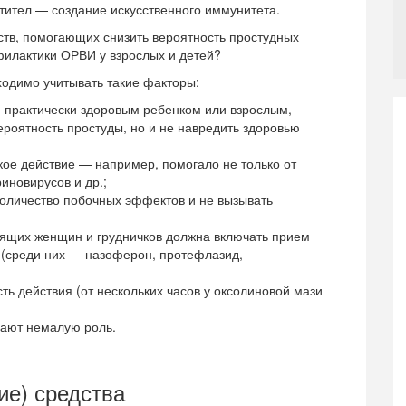
нтител — создание искусственного иммунитета.
тв, помогающих снизить вероятность простудных
филактики ОРВИ у взрослых и детей?
одимо учитывать такие факторы:
я практически здоровым ребенком или взрослым,
ероятность простуды, но и не навредить здоровью
кое действие — например, помогало не только от
риновирусов и др.;
оличество побочных эффектов и не вызывать
ящих женщин и грудничков должна включать прием
 (среди них — назоферон, протефлазид,
ть действия (от нескольких часов у оксолиновой мази
рают немалую роль.
е) средства