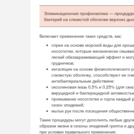
Элиминационная профилактика — процедуры,
бактерий на слизистой оболочке верхних дых
Включает применение таких средств, как:
спреи на основе морской воды для орош
носоглотки, которые механически смыва
легкий обеззараживающий эффект и мог
грудничков;
ингаляции на основе физиологического 
слизистую оболочку, способствуют ее о
антибактериальным действием;
оксолиновая мазь 0,5% и 0,25% (для смаз
вируцидной и бактерицидной активность
промывание носоглотки и горла каждый 
сезон эпидемий;
мытье рук после посещения общественны
Такие процедуры могут дополнять любые други
образом жизни в сезоны эпидемий гриппа и др
при условии правильного применения.