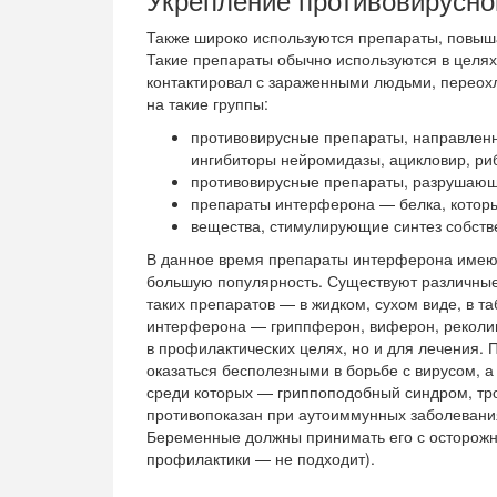
Также широко используются препараты, повыш
Такие препараты обычно используются в целях
контактировал с зараженными людьми, переохла
на такие группы:
противовирусные препараты, направленн
ингибиторы нейромидазы, ацикловир, ри
противовирусные препараты, разрушающи
препараты интерферона — белка, которы
вещества, стимулирующие синтез собст
В данное время препараты интерферона имею
большую популярность. Существуют различны
таких препаратов — в жидком, сухом виде, в т
интерферона — гриппферон, виферон, реколин
в профилактических целях, но и для лечения. 
оказаться бесполезными в борьбе с вирусом, 
среди которых — гриппоподобный синдром, тр
противопоказан при аутоиммунных заболевания
Беременные должны принимать его с осторожнос
профилактики — не подходит).