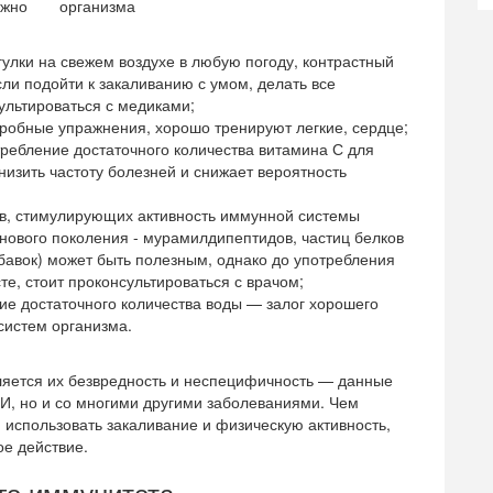
ожно
улки на свежем воздухе в любую погоду, контрастный
сли подойти к закаливанию с умом, делать все
ультироваться с медиками;
обные упражнения, хорошо тренируют легкие, сердце;
ребление достаточного количества витамина С для
изить частоту болезней и снижает вероятность
, стимулирующих активность иммунной системы
 нового поколения - мурамилдипептидов, частиц белков
обавок) может быть полезным, однако до употребления
е, стоит проконсультироваться с врачом;
ие достаточного количества воды — залог хорошего
систем организма.
яется их безвредность и неспецифичность — данные
ВИ, но и со многими другими заболеваниями. Чем
 использовать закаливание и физическую активность,
е действие.
го иммунитета