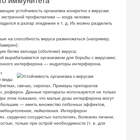
ающие устойчивость организма конкретно к вирусам.
 экстренной профилактики — когда человек
дился в разгар эпидемии и т. д. Их можно разделить
ые на способность вируса размножаться (например,
бавирин);
е белки капсида (оболочки) вируса;
й вырабатывается организмом для борьбы с вирусами;
венного интерферона — индукторы интерферона.
т
е виды
аблетках, свечах, сиропах. Примеры препаратов
, роферон. Данные препараты используются не только
При этом показано, что малые дозы интерферона могут
а большие — иметь множество побочных эффектов,
омбоцитопения, лейкопения. Интерферон
х, сердечно-сосудистых патологиях, болезнях печени.
тью, только при острой необходимости (т. е. для