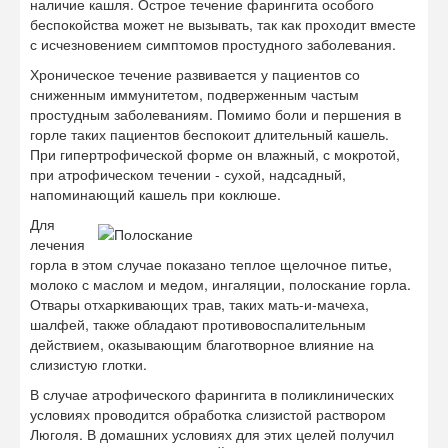
наличие кашля. Острое течение фарингита особого
беспокойства может не вызывать, так как проходит вместе
с исчезновением симптомов простудного заболевания.
Хроническое течение развивается у пациентов со
сниженным иммунитетом, подверженным частым
простудным заболеваниям. Помимо боли и першения в
горле таких пациентов беспокоит длительный кашель.
При гипертрофической форме он влажный, с мокротой,
при атрофическом течении - сухой, надсадный,
напоминающий кашель при коклюше.
Для
лечения
горла в этом случае показано теплое щелочное питье,
молоко с маслом и медом, ингаляции, полоскание горла.
Отвары отхаркивающих трав, таких мать-и-мачеха,
шалфей, также обладают противовоспалительным
действием, оказывающим благотворное влияние на
слизистую глотки.
В случае атрофического фарингита в поликлинических
условиях проводится обработка слизистой раствором
Люголя. В домашних условиях для этих целей получил