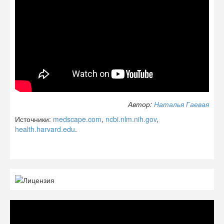
Автор:
Наталья Гаевая
Источники:
medscape.com
,
ncbi.nlm.nih.gov
,
health.harvard.edu
.