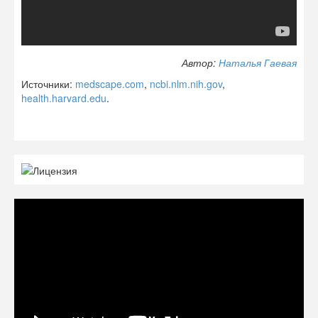
Автор:
Наталья Гаевая
Источники:
medscape.com
,
ncbi.nlm.nih.gov
,
health.harvard.edu
.