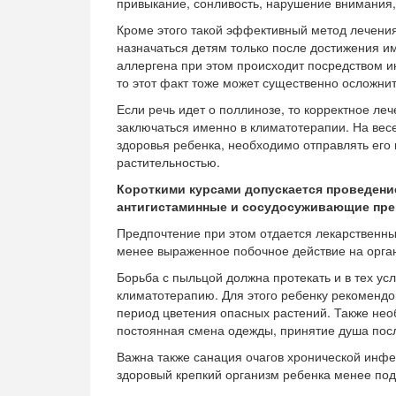
привыкание, сонливость, нарушение внимания, 
Кроме этого такой эффективный метод лечени
назначаться детям только после достижения им
аллергена при этом происходит посредством и
то этот факт тоже может существенно осложнит
Если речь идет о поллинозе, то корректное ле
заключаться именно в климатотерапии. На вес
здоровья ребенка, необходимо отправлять его 
растительностью.
Короткими курсами допускается проведени
антигистаминные и сосудосуживающие пре
Предпочтение при этом отдается лекарственным
менее выраженное побочное действие на орга
Борьба с пыльцой должна протекать и в тех усл
климатотерапию. Для этого ребенку рекомендо
период цветения опасных растений. Также не
постоянная смена одежды, принятие душа пос
Важна также санация очагов хронической инфе
здоровый крепкий организм ребенка менее под