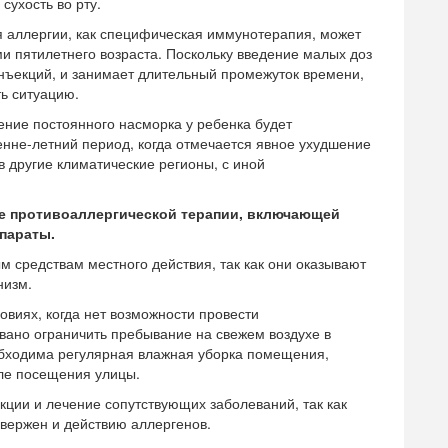
сухость во рту.
я аллергии, как специфическая иммунотерапия, может
и пятилетнего возраста. Поскольку введение малых доз
нъекций, и занимает длительный промежуток времени,
ь ситуацию.
чение постоянного насморка у ребенка будет
енне-летний период, когда отмечается явное ухудшение
в другие климатические регионы, с иной
е противоаллергической терапии, включающей
параты.
 средствам местного действия, так как они оказывают
низм.
овиях, когда нет возможности провести
вано ограничить пребывание на свежем воздухе в
обходима регулярная влажная уборка помещения,
ле посещения улицы.
кции и лечение сопутствующих заболеваний, так как
вержен и действию аллергенов.