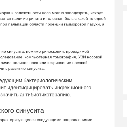
морка и заложенности носа можно заподозрить, исходя
чается наличие ринита и головная боль с какой-то одной
 при пальпации области проекции гайморовой пазухи, а
ие синусита, помимо риноскопии, проводимой
исследование, компьютерная томография, УЗИ носовой
наличие полипов носа или искривление носовой
чит, развитию синусита.
ледующим бактериологическим
лит идентифицировать инфекционного
азначить антибиотикотерапию.
кого синусита
 характеризующееся следующими направлениями: