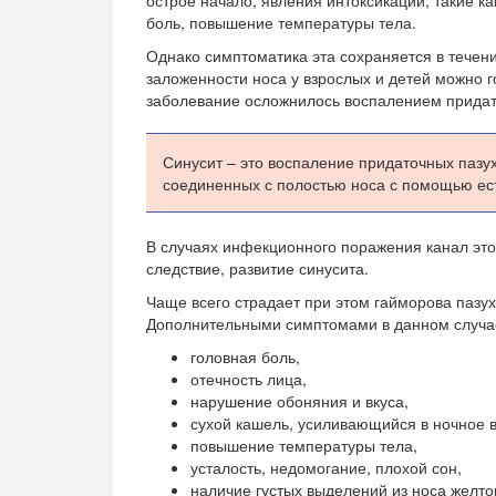
острое начало, явления интоксикации, такие ка
боль, повышение температуры тела.
Однако симптоматика эта сохраняется в течени
заложенности носа у взрослых и детей можно го
заболевание осложнилось воспалением придат
Синусит – это воспаление придаточных пазух 
соединенных с полостью носа с помощью ест
В случаях инфекционного поражения канал этот 
следствие, развитие синусита.
Чаще всего страдает при этом гайморова пазух
Дополнительными симптомами в данном случа
головная боль,
отечность лица,
нарушение обоняния и вкуса,
сухой кашель, усиливающийся в ночное 
повышение температуры тела,
усталость, недомогание, плохой сон,
наличие густых выделений из носа желтог