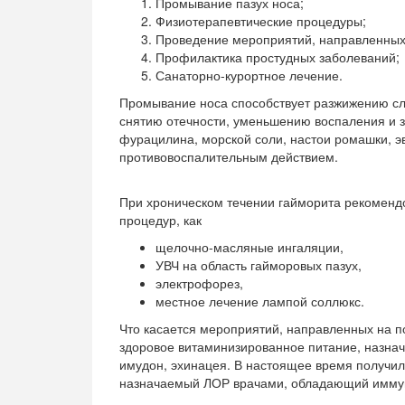
Промывание пазух носа;
Физиотерапевтические процедуры;
Проведение мероприятий, направленных
Профилактика простудных заболеваний;
Санаторно-курортное лечение.
Промывание носа способствует разжижению сли
снятию отечности, уменьшению воспаления и з
фурацилина, морской соли, настои ромашки,
противовоспалительным действием.
При хроническом течении гайморита рекоменд
процедур, как
щелочно-масляные ингаляции,
УВЧ на область гайморовых пазух,
электрофорез,
местное лечение лампой соллюкс.
Что касается мероприятий, направленных на п
здоровое витаминизированное питание, назна
имудон, эхинацея. В настоящее время получи
назначаемый ЛОР врачами, обладающий имму