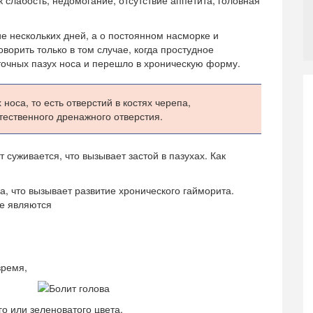
к слабость, недомогание, отсутствие аппетита, головная
е нескольких дней, а о постоянном насморке и
ворить только в том случае, когда простудное
очных пазух носа и перешло в хроническую форму.
носа, то есть отверстий в костях черепа,
ественного дренажного отверстия.
суживается, что вызывает застой в пазухах. Как
а, что вызывает развитие хронического гайморита.
е являются
время,
о или зеленоватого цвета.