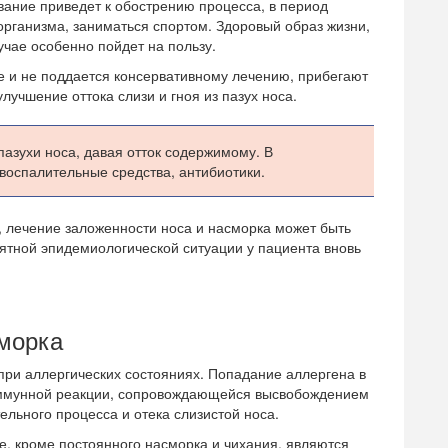
вание приведет к обострению процесса, в период
рганизма, заниматься спортом. Здоровый образ жизни,
учае особенно пойдет на пользу.
ое и не поддается консервативному лечению, прибегают
лучшение оттока слизи и гноя из пазух носа.
пазухи носа, давая отток содержимому. В
воспалительные средства, антибиотики.
 лечение заложенности носа и насморка может быть
ятной эпидемиологической ситуации у пациента вновь
морка
ри аллергических состояниях. Попадание аллергена в
 иммунной реакции, сопровождающейся высвобождением
ельного процесса и отека слизистой носа.
, кроме постоянного насморка и чихания, являются