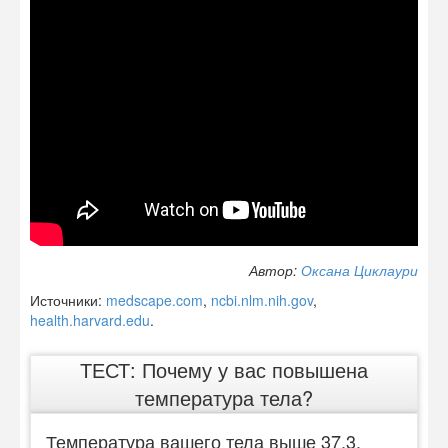
Автор:
Оксана Циклаури
Источники:
medscape.com
,
ncbi.nlm.nih.gov
,
health.harvard.edu
.
ТЕСТ: Почему у вас повышена
температура тела?
Температура вашего тела выше 37,3.