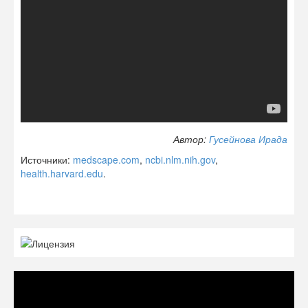
Автор:
Гусейнова Ирада
Источники:
medscape.com
,
ncbi.nlm.nih.gov
,
health.harvard.edu
.