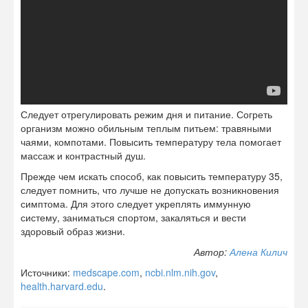
Следует отрегулировать режим дня и питание. Согреть
организм можно обильным теплым питьем: травяными
чаями, компотами. Повысить температуру тела помогает
массаж и контрастный душ.
Прежде чем искать способ, как повысить температуру 35,
следует помнить, что лучше не допускать возникновения
симптома. Для этого следует укреплять иммунную
систему, заниматься спортом, закаляться и вести
здоровый образ жизни.
Автор:
Алена Килич
Источники:
medscape.com
,
ncbi.nlm.nih.gov
,
health.harvard.edu
.