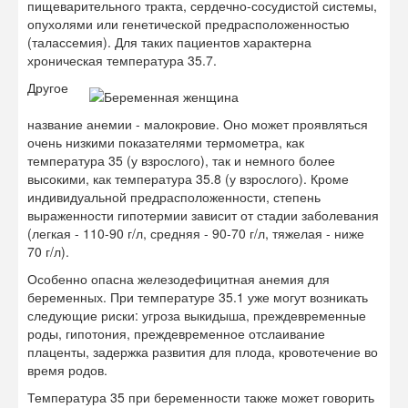
пищеварительного тракта, сердечно-сосудистой системы,
опухолями или генетической предрасположенностью
(талассемия). Для таких пациентов характерна
хроническая температура 35.7.
Другое
название анемии - малокровие. Оно может проявляться
очень низкими показателями термометра, как
температура 35 (у взрослого), так и немного более
высокими, как температура 35.8 (у взрослого). Кроме
индивидуальной предрасположенности, степень
выраженности гипотермии зависит от стадии заболевания
(легкая - 110-90 г/л, средняя - 90-70 г/л, тяжелая - ниже
70 г/л).
Особенно опасна железодефицитная анемия для
беременных. При температуре 35.1 уже могут возникать
следующие риски: угроза выкидыша, преждевременные
роды, гипотония, преждевременное отслаивание
плаценты, задержка развития для плода, кровотечение во
время родов.
Температура 35 при беременности также может говорить