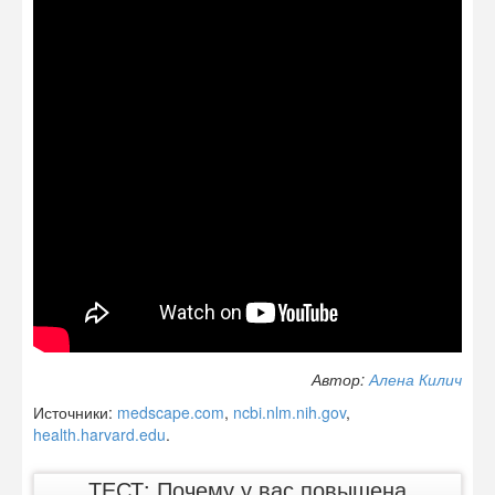
Автор:
Алена Килич
Источники:
medscape.com
,
ncbi.nlm.nih.gov
,
health.harvard.edu
.
ТЕСТ: Почему у вас повышена