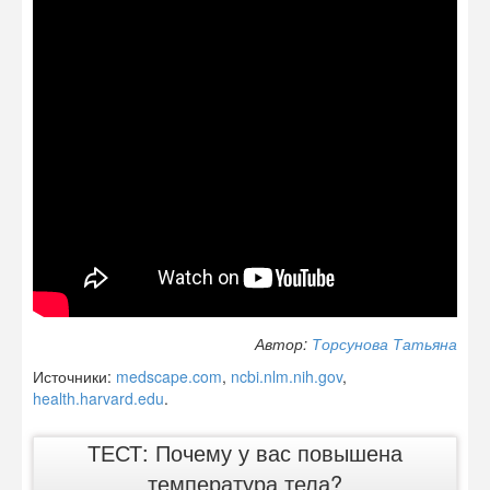
Автор:
Торсунова Татьяна
Источники:
medscape.com
,
ncbi.nlm.nih.gov
,
health.harvard.edu
.
ТЕСТ: Почему у вас повышена
температура тела?