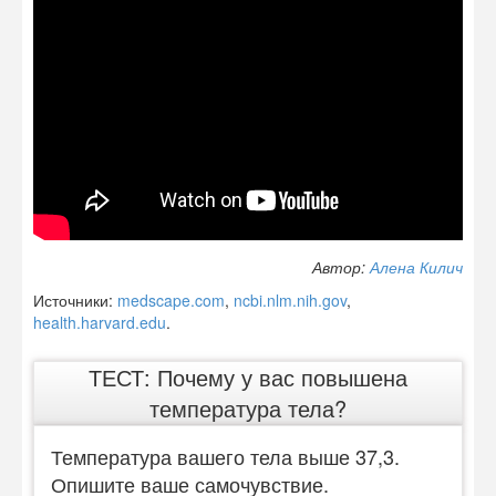
Автор:
Алена Килич
Источники:
medscape.com
,
ncbi.nlm.nih.gov
,
health.harvard.edu
.
ТЕСТ: Почему у вас повышена
температура тела?
Температура вашего тела выше 37,3.
Опишите ваше самочувствие.