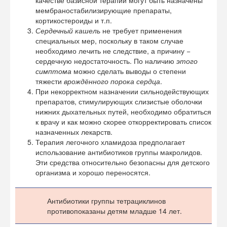
качестве базисной терапии могут быть назначены
мембраностабилизирующие препараты,
кортикостероиды и т.п.
Сердечный
кашель
не требует применения
специальных мер, поскольку в таком случае
необходимо лечить не следствие, а причину −
сердечную недостаточность. По наличию
этого
симптома
можно сделать выводы о степени
тяжести
врождённого порока сердца
.
При некорректном назначении сильнодействующих
препаратов, стимулирующих слизистые оболочки
нижних дыхательных путей, необходимо обратиться
к врачу и как можно скорее откорректировать список
назначенных лекарств.
Терапия легочного хламидоза предполагает
использование антибиотиков группы макролидов.
Эти средства относительно безопасны для детского
организма и хорошо переносятся.
Антибиотики группы тетрациклинов
противопоказаны детям младше 14 лет.