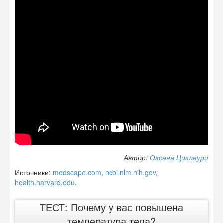
Автор:
Оксана Циклаури
Источники:
medscape.com
,
ncbi.nlm.nih.gov
,
health.harvard.edu
.
ТЕСТ: Почему у вас повышена
температура тела?